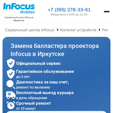
+7 (395) 278-33-61
Ежедневно с 9:00 до 21:00
Сервисный центр Infocus
в
Иркутске
Сервисный центр Infocus
Каталог устройств
Ремо
Замена балластера проектора
Infocus в Иркутске
Официальный сервис
Гарантийное обслуживание
до 3 лет
Диагностика за наш счет,
ремонт по желанию
Бесплатный выезд курьера
в день обращения
Срочный ремонт
от 35 минут