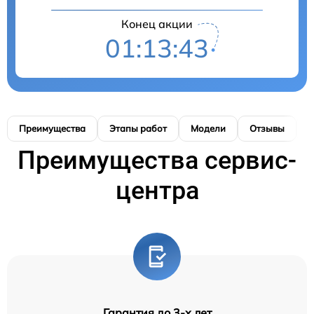
Конец акции
01:13:42
Преимущества
Этапы работ
Модели
Отзывы
К
Преимущества сервис-
центра
Гарантия до 3-х лет