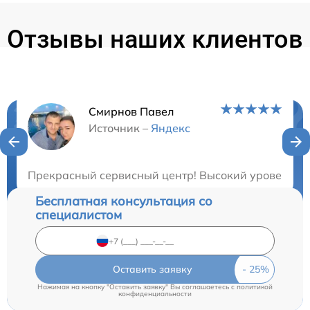
Отзывы наших клиентов
Смирнов Павел
Нужна консультация?
Источник –
Яндекс
Закажите бесплатную консультацию
Прекрасный сервисный центр! Высокий уровень про
Бесплатная консультация со
специалистом
Оставить заявку
Нажимая на кнопку "Оставить заявку" Вы соглашаетесь c
политикой
конфиденциальности